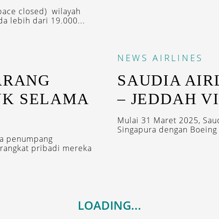
pace closed) wilayah
a lebih dari 19.000...
NEWS
AIRLINES
ARANG
SAUDIA AIR
NK SELAMA
– JEDDAH V
Mulai 31 Maret 2025, Saud
Singapura dengan Boeing 
ara penumpang
rangkat pribadi mereka
LOADING...