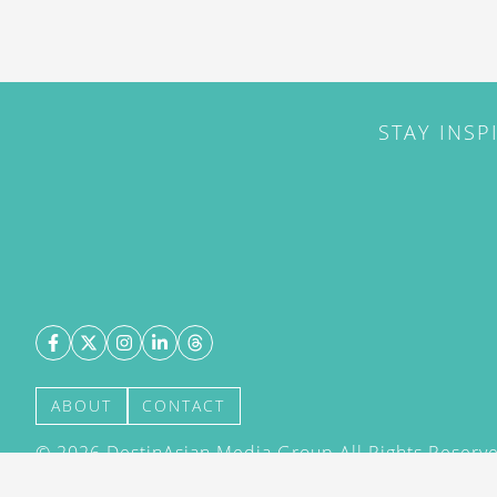
STAY INSP
ABOUT
CONTACT
©
2026
DestinAsian Media Group All Rights Reserved
acceptance of our User Agreement (effective 21/12
(effective 21/12/2015). The material on this site ma