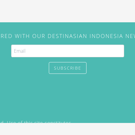
IRED WITH OUR DESTINASIAN INDONESIA N
SUBSCRIBE
. Use of this site constitutes
/2015) and
Privacy Policy
y not be reproduced, distributed,