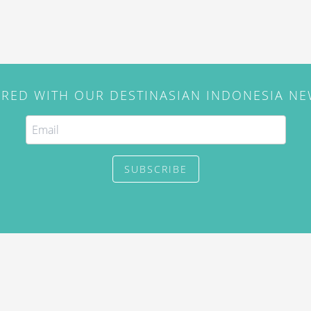
IRED WITH OUR DESTINASIAN INDONESIA N
SUBSCRIBE
. Use of this site constitutes
/2015) and
Privacy Policy