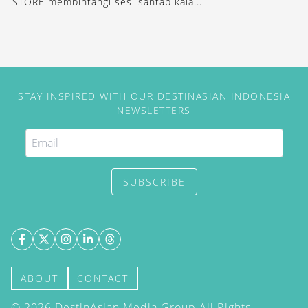
STORE membintangi sesi santap kala...
STAY INSPIRED WITH OUR DESTINASIAN INDONESIA
NEWSLETTERS
SUBSCRIBE
ABOUT
CONTACT
©
2026
DestinAsian Media Group All Rights