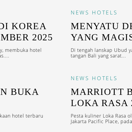
NEWS
HOTELS
DI KOREA
MENYATU D
EMBER 2025
YANG MAGI
voy, membuka hotel
Di tengah lanskap Ubud ya
....
tangan Bali yang sarat...
NEWS
HOTELS
N BUKA
MARRIOTT 
G
LOKA RASA 
aan hotel terbaru
Pesta kuliner Loka Rasa ol
Jakarta Pacific Place, pada