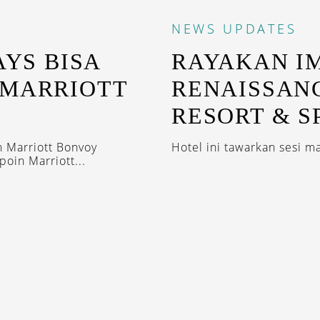
NEWS
UPDATES
AYS BISA
RAYAKAN I
 MARRIOTT
RENAISSAN
RESORT & S
n Marriott Bonvoy
Hotel ini tawarkan sesi m
in Marriott...
IRED WITH OUR DESTINASIAN INDONESIA N