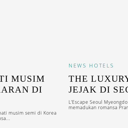
NEWS
HOTELS
TI MUSIM
THE LUXUR
ARAN DI
JEJAK DI S
L’Escape Seoul Myeongdon
memadukan romansa Pranc
mati musim semi di Korea
sa...