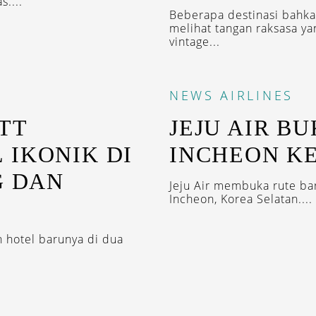
....
Beberapa destinasi bahka
melihat tangan raksasa ya
vintage...
NEWS
AIRLINES
TT
JEJU AIR B
 IKONIK DI
INCHEON KE
G DAN
Jeju Air membuka rute bar
Incheon, Korea Selatan....
n hotel barunya di dua