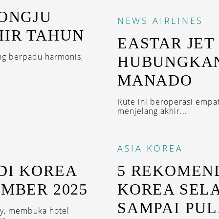
EONGJU
NEWS
AIRLINES
HIR TAHUN
EASTAR JET
ng berpadu harmonis,
HUBUNGKAN
MANADO
Rute ini beroperasi empa
menjelang akhir...
ASIA
KOREA
DI KOREA
5 REKOMEND
EMBER 2025
KOREA SELA
SAMPAI PU
voy, membuka hotel