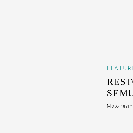
FEATUR
REST
SEMU
Moto resmi