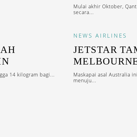
Mulai akhir Oktober, Qanta
secara...
NEWS
AIRLINES
BAH
JETSTAR TA
IN
MELBOURNE
gga 14 kilogram bagi...
Maskapai asal Australia 
menuju...
IRED WITH OUR DESTINASIAN INDONESIA N