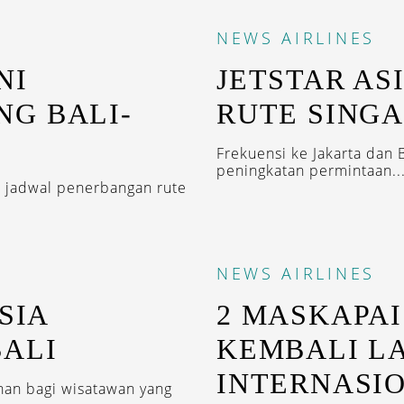
NEWS
AIRLINES
NI
JETSTAR AS
G BALI-
RUTE SING
Frekuensi ke Jakarta dan 
peningkatan permintaan..
, jadwal penerbangan rute
NEWS
AIRLINES
SIA
2 MASKAPAI
BALI
KEMBALI L
INTERNASI
han bagi wisatawan yang