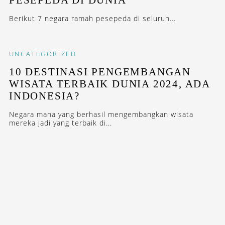
Berikut 7 negara ramah pesepeda di seluruh...
UNCATEGORIZED
10 DESTINASI PENGEMBANGAN
WISATA TERBAIK DUNIA 2024, ADA
INDONESIA?
Negara mana yang berhasil mengembangkan wisata
mereka jadi yang terbaik di...
PARTNER CONTENT
ROSEWOOD MUNICH DIBUKA
BULAN INI
Hotel ketujuh Rosewood di Eropa. Berlokasi di Kardinal-
Faulhaber-Strasse....