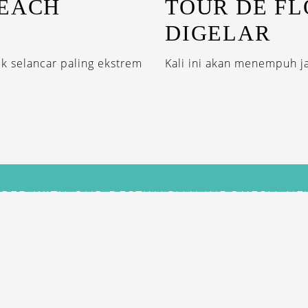
BEACH
TOUR DE FL
DIGELAR
tik selancar paling ekstrem
Kali ini akan menempuh ja
IRED WITH OUR DESTINASIAN INDONESIA N
SUBSCRIBE