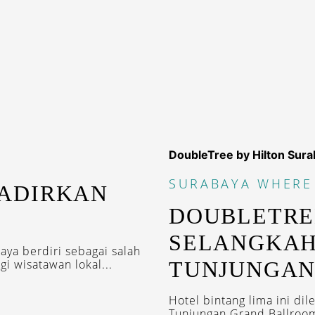
DoubleTree by Hilton Sur
SURABAYA
WHERE
ADIRKAN
DOUBLETREE
SELANGKAH
ya berdiri sebagai salah
i wisatawan lokal...
TUNJUNGA
Hotel bintang lima ini dil
Tunjungan Grand Ballroom,