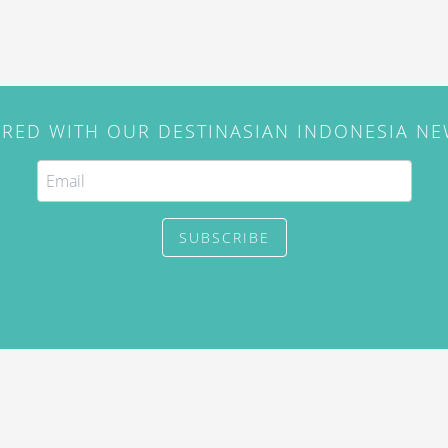
IRED WITH OUR DESTINASIAN INDONESIA N
SUBSCRIBE
. Use of this site constitutes
/2015) and
Privacy Policy