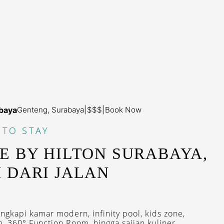
abaya
Genteng, Surabaya
|
$$$
|
Book Now
 TO STAY
 BY HILTON SURABAYA,
 DARI JALAN
N
engkapi kamar modern, infinity pool, kids zone,
 360° Function Room, hingga sajian kuliner...