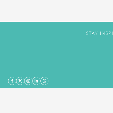
STAY INSP
ABOUT
CONTACT
©
2026
DestinAsian Media Group All Rights Reserved
acceptance of our User Agreement (effective 21/12