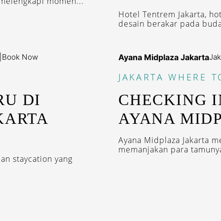
 melengkapi momen...
Hotel Tentrem Jakarta, h
desain berakar pada buda
|
Book Now
Ayana Midplaza Jakarta
Jak
JAKARTA
WHERE T
RU DI
CHECKING I
KARTA
AYANA MID
Ayana Midplaza Jakarta m
memanjakan para tamunya.
an staycation yang