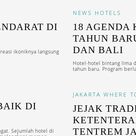
NEWS
HOTELS
ENDARAT DI
18 AGENDA 
TAHUN BARU
DAN BALI
kreasi ikoniknya langsung
Hotel-hotel bintang lima d
tahun baru. Program berl
JAKARTA
WHERE T
BAIK DI
JEJAK TRAD
KETENTERA
TENTREM J
gat. Sejumlah hotel di