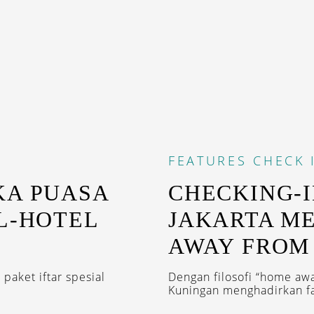
FEATURES
CHECK 
KA PUASA
CHECKING-I
L-HOTEL
JAKARTA M
AWAY FROM
paket iftar spesial
Dengan filosofi “home awa
Kuningan menghadirkan fa