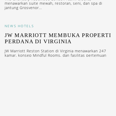
menawarkan suite mewah, restoran, seni, dan spa di
jantung Grosvenor...
NEWS
HOTELS
JW MARRIOTT MEMBUKA PROPERTI
PERDANA DI VIRGINIA
JW Marriott Reston Station di Virginia menawarkan 247
kamar, konsep Mindful Rooms, dan fasilitas pertemuan
terbesar di Virginia...
NEWS
HOTELS
ALILA DONG’AO ISLAND ZHUHAI,
DEBUT PERDANA ALILA RESORT DI
TIONGKOK
Hyatt Hotels Corporation resmi membuka Alila Dong’ao
Island Zhuhai, sebuah resor mewah yang seluruh unitnya