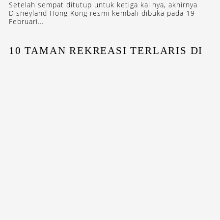
Setelah sempat ditutup untuk ketiga kalinya, akhirnya
Disneyland Hong Kong resmi kembali dibuka pada 19
Februari...
10 TAMAN REKREASI TERLARIS DI
DUNIA
Dufan kembali gagal masuk daftar, sementara Chimelong
mulai menantang dominasi...
STAY INSPIRED WITH OUR DESTINASIAN INDONESIA
NEWSLETTERS
SUBSCRIBE