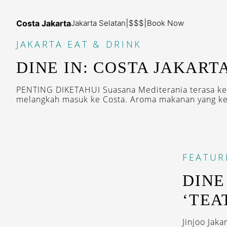
Costa Jakarta
Jakarta Selatan
|
$$$
|
Book Now
JAKARTA
EAT & DRINK
DINE IN: COSTA JAKART
PENTING DIKETAHUI Suasana Mediterania terasa ken
melangkah masuk ke Costa. Aroma makanan yang kelu
FEATUR
DINE
‘TEA
Jinjoo Jak