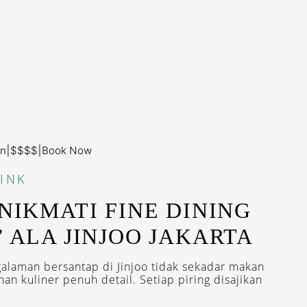
an
|
$$$$
|
Book Now
INK
ENIKMATI FINE DINING
’ ALA JINJOO JAKARTA
laman bersantap di Jinjoo tidak sekadar makan
an kuliner penuh detail. Setiap piring disajikan