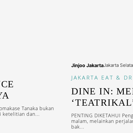
Jinjoo Jakarta
Jakarta Selat
JAKARTA
EAT & DR
NCE
DINE IN: M
YA
‘TEATRIKAL
 omakase Tanaka bukan
 ketelitian dan...
PENTING DIKETAHUI Penga
malam, melainkan perjalan
bak...