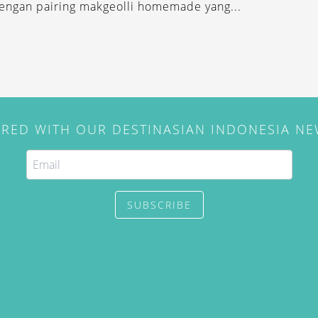
 dengan pairing makgeolli homemade yang...
IRED WITH OUR DESTINASIAN INDONESIA N
SUBSCRIBE