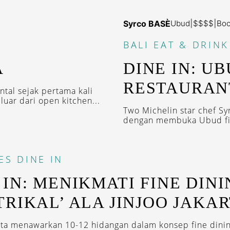
Syrco BASÈ
Ubud
|
$$$$
|
Bo
BALI
EAT & DRINK
A
DINE IN: U
RESTAURAN
tal sejak pertama kali
ar dari open kitchen...
Two Michelin star chef S
dengan membuka Ubud fine
ES
DINE IN
 IN: MENIKMATI FINE DIN
TRIKAL’ ALA JINJOO JAKA
arta menawarkan 10-12 hidangan dalam konsep fine dini