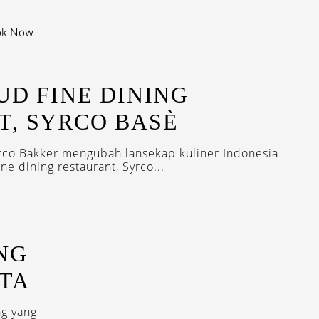
ok Now
BUD FINE DINING
T, SYRCO BASÈ
yrco Bakker mengubah lansekap kuliner Indonesia
 dining restaurant, Syrco...
ING
RTA
ng yang