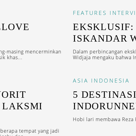
FEATURES
INTERV
ELOVE
EKSKLUSIF:
ISKANDAR 
asing-masing mencerminkan
Dalam perbincangan ekskl
ik khas...
Widjaja mengaku bahwa Ind
ASIA
INDONESIA
VORIT
5 DESTINAS
, LAKSMI
INDORUNNE
Hobi lari membawa Reza P
berapa tempat yang jadi