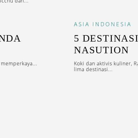
icchu dan...
ASIA
INDONESIA
INDA
5 DESTINAS
NASUTION
 memperkaya...
Koki dan aktivis kuliner, 
lima destinasi...
IRED WITH OUR DESTINASIAN INDONESIA N