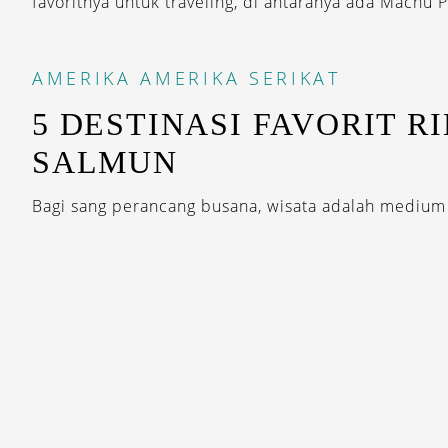
favoritnya untuk traveling, di antaranya ada Machu P
AMERIKA
AMERIKA SERIKAT
5 DESTINASI FAVORIT R
SALMUN
Bagi sang perancang busana, wisata adalah medium
STAY INSP