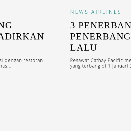
NEWS
AIRLINES
ENG
3 PENERBA
HADIRKAN
PENERBANG
LALU
si dengan restoran
Pesawat Cathay Pacific m
as...
yang terbang di 1 Januari
IRED WITH OUR DESTINASIAN INDONESIA N