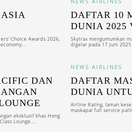
NEWS
AIRLINES
 ASIA
DAFTAR 10 
DUNIA 2025
aders’ Choice Awards 2026,
Skytrax mengumumkan mask
n economy...
digelar pada 17 Juni 2025 d
NEWS
AIRLINES
CIFIC DAN
DAFTAR MAS
IDANGAN
DUNIA UNTU
 LOUNGE
Airline Rating, laman k
maskapai full service pali
angan eksklusif khas Hong
Class Lounge....