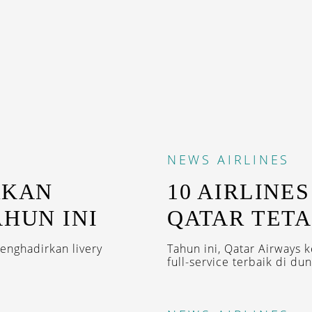
NEWS
AIRLINES
RKAN
10 AIRLINES
AHUN INI
QATAR TETAP
enghadirkan livery
Tahun ini, Qatar Airways 
full-service terbaik di duni