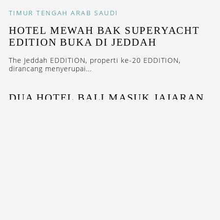
TIMUR TENGAH
ARAB SAUDI
HOTEL MEWAH BAK SUPERYACHT
EDITION BUKA DI JEDDAH
The Jeddah EDDITION, properti ke-20 EDDITION,
dirancang menyerupai...
DUA HOTEL BALI MASUK JAJARAN
10 HOTEL TERBAIK DI DUNIA
Dua hotel di Bali masuk daftar hotel terbaik di dunia
versi...
STAY INSPIRED WITH OUR DESTINASIAN INDONESIA
NEWSLETTERS