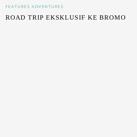
FEATURES
ADVENTURES
ROAD TRIP EKSKLUSIF KE BROMO
BMW Indonesia ajak penggemar otomotif dan alam untuk
coba keunggulan BMW X Model...
STAY INSPIRED WITH OUR DESTINASIAN INDONESIA
NEWSLETTERS
SUBSCRIBE