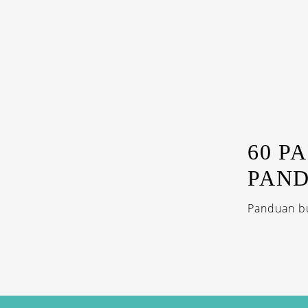
60 P
PAN
Panduan bu