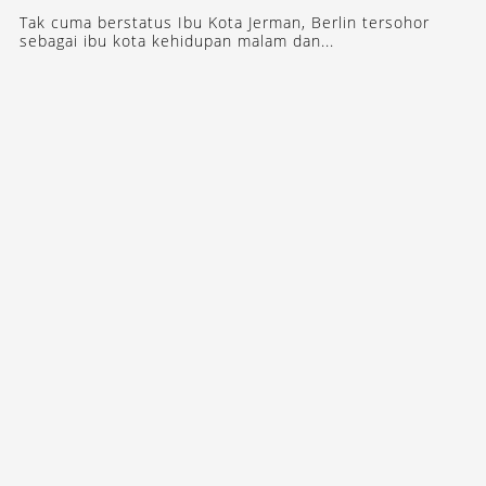
Tak cuma berstatus Ibu Kota Jerman, Berlin tersohor
sebagai ibu kota kehidupan malam dan...
STAY INSPIRED WITH OUR DESTINASIAN INDONESIA
NEWSLETTERS
SUBSCRIBE
ABOUT
CONTACT