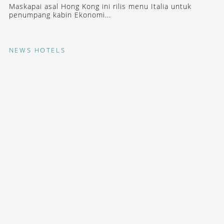
Maskapai asal Hong Kong ini rilis menu Italia untuk
penumpang kabin Ekonomi...
NEWS
HOTELS
DIBUKA, PROPERTI KETIGA CLUB
MED DI JEPANG
Menawarkan 266 kamar dengan panorama Hokkaido
yang...
STAY INSPIRED WITH OUR DESTINASIAN INDONESIA
NEWSLETTERS