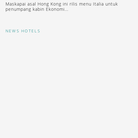
Maskapai asal Hong Kong ini rilis menu Italia untuk
penumpang kabin Ekonomi...
NEWS
HOTELS
DIBUKA, PROPERTI KETIGA CLUB
MED DI JEPANG
Menawarkan 266 kamar dengan panorama Hokkaido
yang...
STAY INSPIRED WITH OUR DESTINASIAN INDONESIA
NEWSLETTERS