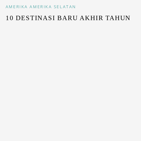
AMERIKA
AMERIKA SELATAN
10 DESTINASI BARU AKHIR TAHUN
Daftar kota di dunia yang menjadi tujuan baru pelancong
dalam menyambut pergantian...
STAY INSPIRED WITH OUR DESTINASIAN INDONESIA
NEWSLETTERS
SUBSCRIBE