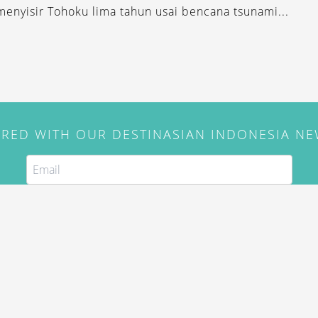
menyisir Tohoku lima tahun usai bencana tsunami...
IRED WITH OUR DESTINASIAN INDONESIA N
SUBSCRIBE