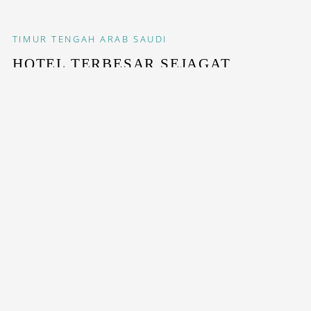
TIMUR TENGAH
ARAB SAUDI
HOTEL TERBESAR SEJAGAT
DIBANGUN DI MEKKAH
Memiliki 10 ribu kamar serta penuh dengan...
STAY INSPIRED WITH OUR DESTINASIAN INDONESIA
NEWSLETTERS
SUBSCRIBE