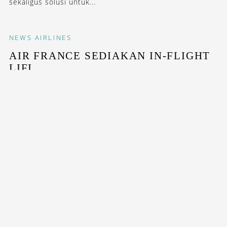
sekaligus solusi untuk...
NEWS
AIRLINES
AIR FRANCE SEDIAKAN IN-FLIGHT
LIFI
Maskapai Prancis ini bakal hadirkan internet berbasis...
STAY INSPIRED WITH OUR DESTINASIAN INDONESIA
NEWSLETTERS
SUBSCRIBE