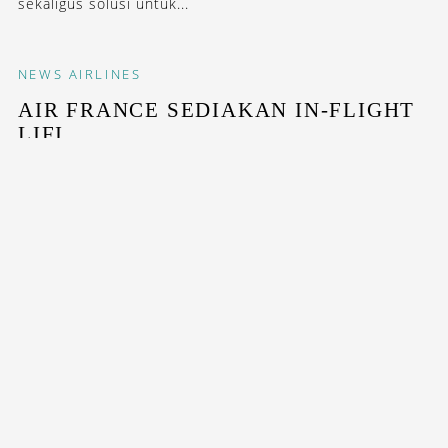
sekaligus solusi untuk...
NEWS
AIRLINES
AIR FRANCE SEDIAKAN IN-FLIGHT
LIFI
Maskapai Prancis ini bakal hadirkan internet berbasis...
STAY INSPIRED WITH OUR DESTINASIAN INDONESIA
NEWSLETTERS
SUBSCRIBE