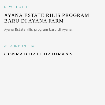
NEWS
HOTELS
AYANA ESTATE RILIS PROGRAM
BARU DI AYANA FARM
Ayana Estate rilis program baru di Ayana...
ASIA
INDONESIA
CONRAD BALI HADIRKAN
AFTERNOON TEA DENGAN RASA &
AROMA AUTENTIK BALI
Kolaborasi unik Sonia Basil, Nora Gasparini, dan Chef
Made Semawan. Didesain untuk mengajak tamu kembali
jatuh cinta dengan Pulau...