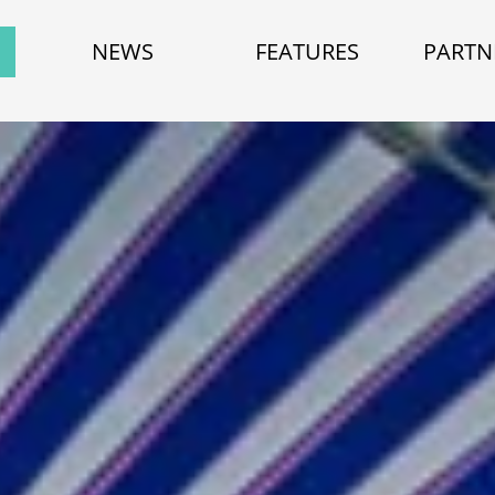
NEWS
FEATURES
PARTN