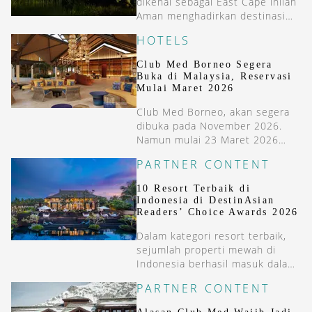
dikenal sebagai East Cape inilah
Aman menghadirkan destinasi
terbarunya: Amanvari.
HOTELS
Club Med Borneo Segera
Buka di Malaysia, Reservasi
Mulai Maret 2026
Club Med Borneo, akan segera
dibuka pada November 2026.
Namun mulai 23 Maret 2026
mereka sudah membuka
PARTNER CONTENT
reservasi untuk resort di
Malaysia tersebut.
10 Resort Terbaik di
Indonesia di DestinAsian
Readers’ Choice Awards 2026
Dalam kategori resort terbaik,
sejumlah properti mewah di
Indonesia berhasil masuk dalam
daftar pilihan pembaca berkat
PARTNER CONTENT
kombinasi lokasi yang memikat,
desain yang elegan, serta