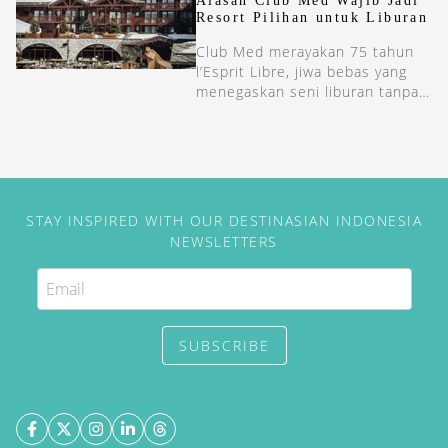
Alasan Club Med Wajib Jadi
layanan kelas dunia.
Resort Pilihan untuk Liburan
Club Med merayakan 75 tahun
l’Esprit Libre, jiwa bebas yang
menegaskan seni liburan tanpa
beban. Dari Bali hingga Bintan,
semangat itu terus hidup di
setiap resornya.
STAY INSPIRED WITH OUR DESTINASIAN INDONESIA
NEWSLETTERS
SUBSCRIBE