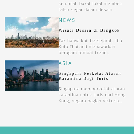
sejumlah bakat lokal memberi
tafsir segar dalam desain
penginapan.
NEWS
Wisata Desain di Bangkok
Tak hanya kuil bersejarah, Ibu
Kota Thailand menawarkan
beragam tempat trendi.
ASIA
Singapura Perketat Aturan
Karantina Bagi Turis
Singapura memperketat aturan
karantina untuk turis dari Hong
Kong, negara bagian Victoria
(Australia) dan Jepang.