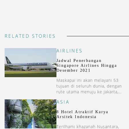
RELATED STORIES
AIRLINES
Jadwal Penerbangan
Singapore Airlines Hingga
Desember 2021
Maskapai ini akan melayani 53
tujuan di seluruh dunia, dengan
rute utama menuju ke Jakarta,
Manila, Kuala Lumpur, dan
ASIA
London Heathrow.
8 Hotel Atraktif Karya
Arsitek Indonesia
Terilhami khazanah Nusantara,