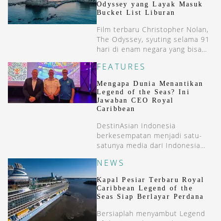
Odyssey yang Layak Masuk
Bucket List Liburan
Film terbaru Christopher Nolan,
The Odyssey, syuting selama 91
hari di enam negara yang bisa
menjadi tempat inspirasi liburan
FEATURES
Anda.
Mengapa Dunia Menantikan
Legend of the Seas? Ini
Jawaban CEO Royal
Caribbean
DestinAsian Indonesia
berkesempatan menjadi satu-
satunya media dari Indonesia
yang ikut dalam preview sailing
NEWS
Royal Caribbean-Legend of the
Seas dari Malaga, Spanyol ke
Kapal Pesiar Terbaru Royal
Roma, Italia.
Caribbean Legend of the
Seas Siap Berlayar Perdana
Bersiaplah menyambut Legend