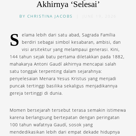
Akhirnya ‘Selesai’
BY
CHRISTINA JACOBS
|
JUNE 19, 2026
S
elama lebih dari satu abad, Sagrada Família
berdiri sebagai simbol kesabaran, ambisi, dan
visi arsitektur yang melampaui generasi. Kini,
144 tahun sejak batu pertama diletakkan pada 1882,
mahakarya Antoni Gaudí akhirnya mencapai salah
satu tonggak terpenting dalam sejarahnya:
penyelesaian Menara Yesus Kristus yang menjadi
puncak tertinggi basilika sekaligus menjadikannya
gereja tertinggi di dunia.
Momen bersejarah tersebut terasa semakin istimewa
karena berlangsung bertepatan dengan peringatan
100 tahun wafatnya Gaudí, sosok yang
mendedikasikan lebih dari empat dekade hidupnya