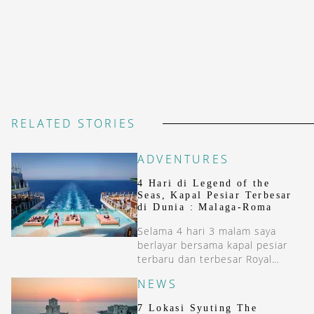
RELATED STORIES
ADVENTURES
4 Hari di Legend of the
Seas, Kapal Pesiar Terbesar
di Dunia : Malaga-Roma
Selama 4 hari 3 malam saya
berlayar bersama kapal pesiar
terbaru dan terbesar Royal
Caribbean, Legend of the Seas
NEWS
dari Malaga (Spanyol) ke Roma
(Italia).
7 Lokasi Syuting The