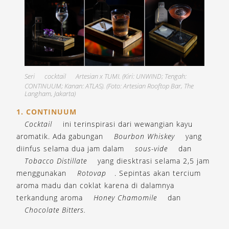
Seri
cocktail
Artesian x TUMI. (Kiri: UNWIND; Tengah:
CONTINUUM; Kanan: ATLAS). (Foto: Artesian Rooftop Bar, The
Langham, Jakarta)
1. CONTINUUM
Cocktail
ini terinspirasi dari wewangian kayu
aromatik. Ada gabungan
Bourbon Whiskey
yang
diinfus selama dua jam dalam
sous-vide
dan
Tobacco Distillate
yang diesktrasi selama 2,5 jam
menggunakan
Rotovap
. Sepintas akan tercium
aroma madu dan coklat karena di dalamnya
terkandung aroma
Honey Chamomile
dan
Chocolate Bitters.