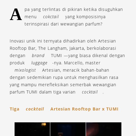
A
pa yang terlintas di pikiran ketika disuguhkan
menu
cokctail
yang komposisinya
terinspirasi dari wewangian parfum?
Inovasi unik ini ternyata dihadirkan oleh Artesian
Rooftop Bar, The Langham, Jakarta, berkolaborasi
dengan
brand
TUMI —yang biasa dikenal dengan
produk
luggage
-nya. Marcello, master
mixologist
Artesian, meracik bahan-bahan
dengan sedemikian rupa untuk menghasilkan rasa
yang mampu merefleksikan semerbak wewangian
parfum TUMI dalam tiga varian
cocktail
.
Tiga
cocktail
Artesian Rooftop Bar x TUMI