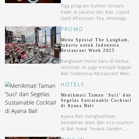
Tiga program kuliner terbaru
hadir di Jakarta dan Bali: Liquid
Gold Afternoon Tea, Mixology
Collective, Plataran Indonesia,
PROMO
dan Tajima Wagyu Menu.
Menu Spesial The Langham,
Jakarta untuk Indonesia
Restaurant Week 2025
Rangkaian menu baru di kedua
restoran ini juga menjadi bagian
dari Indonesia Restaurant Week
2025, yang berlangsung pada
HOTELS
11–17 Oktober di Jakarta dan
Bali.
Menikmati Taman ‘Suci’ dan
Segelas Sustainable Cocktail
di Ayana Bali
Ayana Bali menghadirkan
keindahan alam dan eco-tourism
di Bali lewat Tevana Garden.
Nikmati juga kreasi cocktail