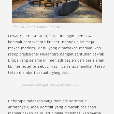
The Club. (Foto: Keraton at The Plaza)
Lewat Selera Keraton, hotel ini ingin membawa
kembali cerita-cerita kuliner Indonesia ke meja
makan modern. Menu yang ditawarkan memadukan
resep tradisional Nusantara dengan sentuhan teknik
Eropa yang selama ini menjadi bagian dari perjalanan
kuliner hotel tersebut. Hasilnya terasa familiar, tetapi
tetap memberi sesuatu yang baru.
Yuyu Salad Mangga dengan soft-shell crab.
A
Beberapa hidangan yang menjadi sorotan di
antaranya Gudeg Komplit yang dimasak perlahan
menggunakan daun jati hingga menghasilkan warna