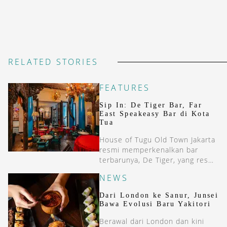
RELATED STORIES
FEATURES
Sip In: De Tiger Bar, Far
East Speakeasy Bar di Kota
Tua
House of Tugu Old Town Jakarta
resmi memperkenalkan bar
terbarunya, De Tiger, yang resmi
dibuka pada 26 Juni 2026 lalu.
NEWS
Mengusung konsep Far East
Speakeasy Bar, De Tiger
Dari London ke Sanur, Junsei
melengkapi portofolio kuliner
Bawa Evolusi Baru Yakitori
House of Tugu yang sebelumnya
telah menghadirkan Jajaghu dan
Berawal dari London dan kini