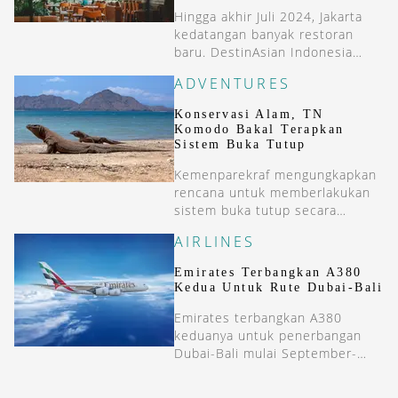
Hingga akhir Juli 2024, Jakarta
kedatangan banyak restoran
baru. DestinAsian Indonesia
menyoroti lima restoran baru
ADVENTURES
dengan genre yang berbeda.
Konservasi Alam, TN
Komodo Bakal Terapkan
Sistem Buka Tutup
Kemenparekraf mengungkapkan
rencana untuk memberlakukan
sistem buka tutup secara
periodik di TN Komodo untuk
AIRLINES
konservasi.
Emirates Terbangkan A380
Kedua Untuk Rute Dubai-Bali
Emirates terbangkan A380
keduanya untuk penerbangan
Dubai-Bali mulai September-
Oktober 2024.