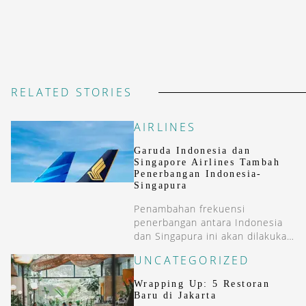
RELATED STORIES
AIRLINES
Garuda Indonesia dan
Singapore Airlines Tambah
Penerbangan Indonesia-
Singapura
Penambahan frekuensi
penerbangan antara Indonesia
dan Singapura ini akan dilakukan
secara bertahap di kuartal 4 di
UNCATEGORIZED
2024.
Wrapping Up: 5 Restoran
Baru di Jakarta