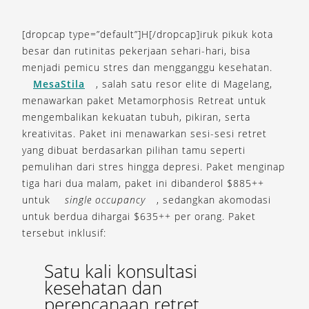
[dropcap type=”default”]H[/dropcap]iruk pikuk kota
besar dan rutinitas pekerjaan sehari-hari, bisa
menjadi pemicu stres dan mengganggu kesehatan.
MesaStila
, salah satu resor elite di Magelang,
menawarkan paket Metamorphosis Retreat untuk
mengembalikan kekuatan tubuh, pikiran, serta
kreativitas. Paket ini menawarkan sesi-sesi retret
yang dibuat berdasarkan pilihan tamu seperti
pemulihan dari stres hingga depresi. Paket menginap
tiga hari dua malam, paket ini dibanderol $885++
untuk
single occupancy
, sedangkan akomodasi
untuk berdua dihargai $635++ per orang. Paket
tersebut inklusif:
Satu kali konsultasi
kesehatan dan
perencanaan retret