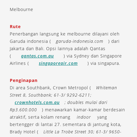
Melbourne
Rute
Penerbangan langsung ke melbourne dilayani oleh
Garuda indonesia (
garuda-indonesia.com
) dari
Jakarta dan Bali. Opsi lainnya adalah Qantas
(
qantas.com.au
) via Sydney dan Singapore
Airlines (
singaporeair.com
) via singapura.
Penginapan
Di area Southbank, Crown Metropol (
Whiteman
Street 8, Southbank; 61-3/ 9292-6211;
crownhotels.com.au
; doubles mulai dari
Rp3.600.000
) menawarkan kamar-kamar berdesain
atraktif, serta kolam renang
indoor
yang
bertengger di lantai 27. sementara di jantung kota,
Brady Hotel (
Little La Trobe Street 30; 61-3/ 9650-