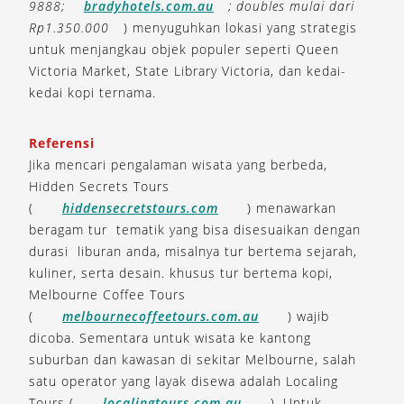
9888;
bradyhotels.com.au
; doubles mulai dari
Rp1.350.000
) menyuguhkan lokasi yang strategis
untuk menjangkau objek populer seperti Queen
Victoria Market, State Library Victoria, dan kedai-
kedai kopi ternama.
Referensi
Jika mencari pengalaman wisata yang berbeda,
Hidden Secrets Tours
(
hiddensecretstours.com
) menawarkan
beragam tur tematik yang bisa disesuaikan dengan
durasi liburan anda, misalnya tur bertema sejarah,
kuliner, serta desain. khusus tur bertema kopi,
Melbourne Coffee Tours
(
melbournecoffeetours.com.au
) wajib
dicoba. Sementara untuk wisata ke kantong
suburban dan kawasan di sekitar Melbourne, salah
satu operator yang layak disewa adalah Localing
Tours (
localingtours.com.au
). Untuk