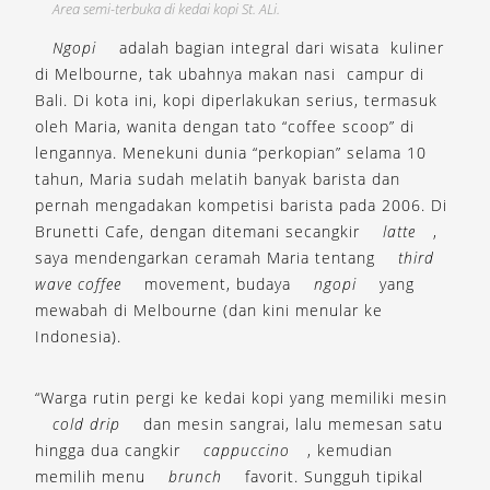
Area semi-terbuka di kedai kopi St. ALi.
Ngopi
adalah bagian integral dari wisata kuliner
di Melbourne, tak ubahnya makan nasi campur di
Bali. Di kota ini, kopi diperlakukan serius, termasuk
oleh Maria, wanita dengan tato “coffee scoop” di
lengannya. Menekuni dunia “perkopian” selama 10
tahun, Maria sudah melatih banyak barista dan
pernah mengadakan kompetisi barista pada 2006. Di
Brunetti Cafe, dengan ditemani secangkir
latte
,
saya mendengarkan ceramah Maria tentang
third
wave coffee
movement, budaya
ngopi
yang
mewabah di Melbourne (dan kini menular ke
Indonesia).
“Warga rutin pergi ke kedai kopi yang memiliki mesin
cold drip
dan mesin sangrai, lalu memesan satu
hingga dua cangkir
cappuccino
, kemudian
memilih menu
brunch
favorit. Sungguh tipikal