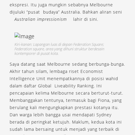
ekspresi. Itu juga mungkin sebabnya Melbourne
dijuluki “pusat budaya” Australia. Bahkan aliran seni
Australian impressionism
lahir di sini.
Kiri-kanan: Lapangan luas di depan Federation Square;
Federation square, area yang dihuni struktur berdesain
kontemporer di pusat kota.
Saya datang saat Melbourne sedang berbunga-bunga.
Akhir tahun silam, lembaga riset Economist
Intelligence Unit menempatkannya di posisi wahid
dalam daftar Global Liveability Ranking. Ini
pencapaian kelima Melbourne secara berturut-turut.
Membanggakan tentunya, termasuk bagi Fiona, yang
berulang kali mengungkapkan prestasi kotanya itu.
Dan warga lebih bangga usai mendapati Sydney
berada di peringkat ketujuh. Maklum, kedua kota ini
sudah lama bersaing untuk menjadi yang terbaik di