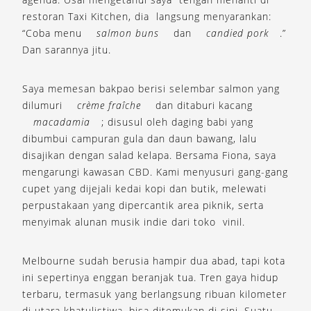
restoran Taxi Kitchen, dia langsung menyarankan:
“Coba menu
salmon buns
dan
candied pork
.”
Dan sarannya jitu.
Saya memesan bakpao berisi selembar salmon yang
dilumuri
crème fraîche
dan ditaburi kacang
macadamia
; disusul oleh daging babi yang
dibumbui campuran gula dan daun bawang, lalu
disajikan dengan salad kelapa. Bersama Fiona, saya
mengarungi kawasan CBD. Kami menyusuri gang-gang
cupet yang dijejali kedai kopi dan butik, melewati
perpustakaan yang dipercantik area piknik, serta
menyimak alunan musik indie dari toko vinil.
Melbourne sudah berusia hampir dua abad, tapi kota
ini sepertinya enggan beranjak tua. Tren gaya hidup
terbaru, termasuk yang berlangsung ribuan kilometer
di utara khatulistiwa, bisa ditemukan di sini. Suatu