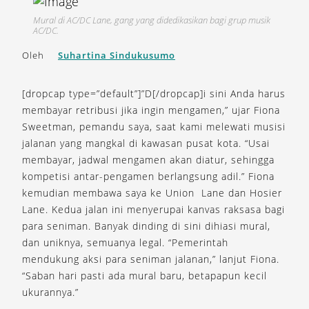
Mural di AC/DC Lane, gang yang didedikasikan bagi grup musik
AC/DC.
Oleh
Suhartina Sindukusumo
[dropcap type=”default”]”D[/dropcap]i sini Anda harus
membayar retribusi jika ingin mengamen,” ujar Fiona
Sweetman, pemandu saya, saat kami melewati musisi
jalanan yang mangkal di kawasan pusat kota. “Usai
membayar, jadwal mengamen akan diatur, sehingga
kompetisi antar-pengamen berlangsung adil.” Fiona
kemudian membawa saya ke Union Lane dan Hosier
Lane. Kedua jalan ini menyerupai kanvas raksasa bagi
para seniman. Banyak dinding di sini dihiasi mural,
dan uniknya, semuanya legal. “Pemerintah
mendukung aksi para seniman jalanan,” lanjut Fiona.
“Saban hari pasti ada mural baru, betapapun kecil
ukurannya.”