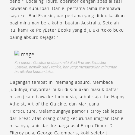
pendiri Localing Tours, operator dengan spesialisasi
kawasan suburban. Daniel pertama-tama membawa
saya ke Bad Frankie, bar pertama yang didedikasikan
bagi minuman beralkohol buatan Australia. Setelah
itu, kami ke PolyEster Books yang dijuluki “toko buku
paling absurd sejagat.”
Kiri-kanan: Cocktail andalan milik Bad Frankie; Sebastian
Costello, pemilik Bad Frankie, bar yang menawarkan minuman
beralkohol buatan lokal.
Dagangan tempat ini memang absurd. Membaca
judulnya, mayoritas buku di sini akan masuk daftar
hitam jika dibawa ke Indonesia, sebut saja the Happy
Atheist, Art of the Quickie, dan Marijuana
Horticulture. Melambungnya pamor Fitzroy tak lepas
dari kreativitas orang-orang keturunan imigran Daniel
misalnya, lahir dari keluarga asal Eropa Timur. Di
Fitzroy pula, George Calombaris, koki selebriti