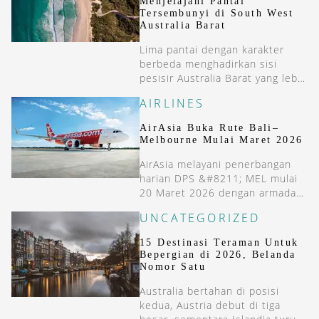
Menjelajahi Pantai
Tersembunyi di South West
Australia Barat
Lima pantai dengan karakter
berbeda menghadirkan sisi
pesisir Australia Barat yang lebih
tenang dan autentik.
AIRLINES
AirAsia Buka Rute Bali–
Melbourne Mulai Maret 2026
AirAsia melayani penerbangan
harian DPS &#8211; MEL mulai
20 Maret 2026 dengan armada
A320. Pembukaan rute ini
UNCATEGORIZED
memperluas konektivitas
Australia-Indonesia.
15 Destinasi Teraman Untuk
Bepergian di 2026, Belanda
Nomor Satu
Australia bertahan di posisi
kedua, Austria debut di tiga