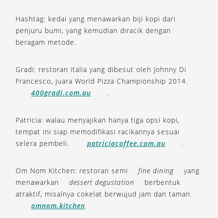
Hashtag: kedai yang menawarkan biji kopi dari
penjuru bumi, yang kemudian diracik dengan
beragam metode.
Gradi: restoran italia yang dibesut oleh Johnny Di
Francesco, juara World Pizza Championship 2014.
400gradi.com.au
.
Patricia: walau menyajikan hanya tiga opsi kopi,
tempat ini siap memodifikasi racikannya sesuai
selera pembeli.
patriciacoffee.com.au
.
Om Nom Kitchen: restoran semi
fine dining
yang
menawarkan
dessert degustation
berbentuk
atraktif, misalnya cokelat berwujud jam dan taman.
omnom.kitchen
.