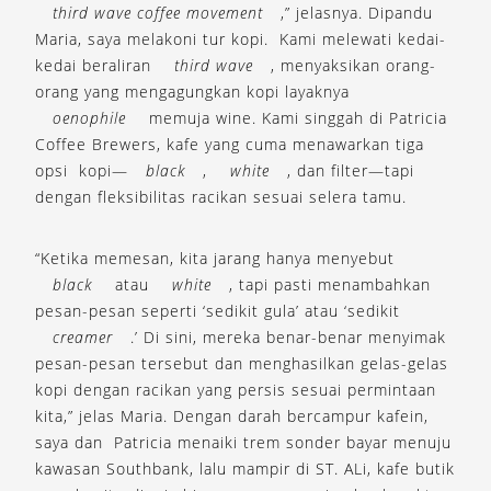
third wave coffee movement
,” jelasnya. Dipandu
Maria, saya melakoni tur kopi. Kami melewati kedai-
kedai beraliran
third wave
, menyaksikan orang-
orang yang mengagungkan kopi layaknya
oenophile
memuja wine. Kami singgah di Patricia
Coffee Brewers, kafe yang cuma menawarkan tiga
opsi kopi—
black
,
white
, dan filter—tapi
dengan fleksibilitas racikan sesuai selera tamu.
“Ketika memesan, kita jarang hanya menyebut
black
atau
white
, tapi pasti menambahkan
pesan-pesan seperti ‘sedikit gula’ atau ‘sedikit
creamer
.’ Di sini, mereka benar-benar menyimak
pesan-pesan tersebut dan menghasilkan gelas-gelas
kopi dengan racikan yang persis sesuai permintaan
kita,” jelas Maria. Dengan darah bercampur kafein,
saya dan Patricia menaiki trem sonder bayar menuju
kawasan Southbank, lalu mampir di ST. ALi, kafe butik