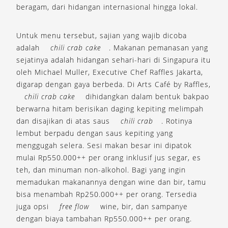
beragam, dari hidangan internasional hingga lokal.
Untuk menu tersebut, sajian yang wajib dicoba
adalah
chili crab cake
. Makanan pemanasan yang
sejatinya adalah hidangan sehari-hari di Singapura itu
oleh Michael Muller, Executive Chef Raffles Jakarta,
digarap dengan gaya berbeda. Di Arts Café by Raffles,
chili crab cake
dihidangkan dalam bentuk bakpao
berwarna hitam berisikan daging kepiting melimpah
dan disajikan di atas saus
chili crab
. Rotinya
lembut berpadu dengan saus kepiting yang
menggugah selera. Sesi makan besar ini dipatok
mulai Rp550.000++ per orang inklusif jus segar, es
teh, dan minuman non-alkohol. Bagi yang ingin
memadukan makanannya dengan wine dan bir, tamu
bisa menambah Rp250.000++ per orang. Tersedia
juga opsi
free flow
wine, bir, dan sampanye
dengan biaya tambahan Rp550.000++ per orang.