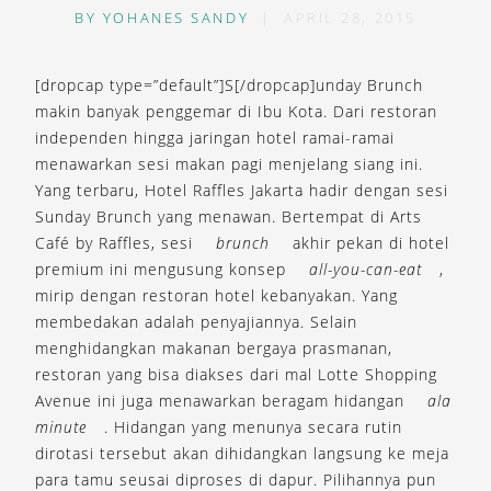
BY
YOHANES SANDY
|
APRIL 28, 2015
[dropcap type=”default”]S[/dropcap]unday Brunch
makin banyak penggemar di Ibu Kota. Dari restoran
independen hingga jaringan hotel ramai-ramai
menawarkan sesi makan pagi menjelang siang ini.
Yang terbaru, Hotel Raffles Jakarta hadir dengan sesi
Sunday Brunch yang menawan. Bertempat di Arts
Café by Raffles, sesi
brunch
akhir pekan di hotel
premium ini mengusung konsep
all-you-can-eat
,
mirip dengan restoran hotel kebanyakan. Yang
membedakan adalah penyajiannya. Selain
menghidangkan makanan bergaya prasmanan,
restoran yang bisa diakses dari mal Lotte Shopping
Avenue ini juga menawarkan beragam hidangan
ala
minute
. Hidangan yang menunya secara rutin
dirotasi tersebut akan dihidangkan langsung ke meja
para tamu seusai diproses di dapur. Pilihannya pun