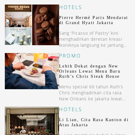
lebih modern, namun tetap
HOTELS
berakar pada rasa Nusantara.
Pierre Hermé Paris Mendarat
di Grand Hyatt Jakarta
Sang ‘Picasso of Pastry’ kini
menghadirkan deretan kreasi
ikoniknya langsung ke jantung
ibu kota bagi para pencinta
PROMO
haute pâtisserie.
Lebih Dekat dengan New
Orleans Lewat Menu Baru
Ruth’s Chris Steak House
Menu spesial 60 tahun Ruth’s
Chris menghadirkan cita rasa
New Orleans ke Jakarta lewat
hidangan seafood klasik dan
HOTELS
steak sizzling khas mereka.
Li Lian, Cita Rasa Kanton di
Atas Jakarta