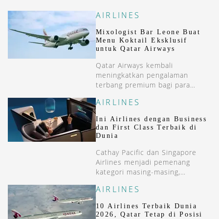
AIRLINES
Mixologist Bar Leone Buat
Menu Koktail Eksklusif
untuk Qatar Airways
Qatar Airways kembali
meningkatkan pengalaman
terbang premium bagi para
penumpangnya melalui
AIRLINES
peluncuran koleksi koktail dan
mocktail eksklusif yang dikurasi
Ini Airlines dengan Business
oleh mixologist ternama dunia,
dan First Class Terbaik di
Lorenzo Antinori. Koleksi
Dunia
minuman terbaru ini kini
Cathay Pacific dan Singapore
tersedia di seluruh layanan First
Airlines menjadi pemenang
Class dan Business Class Qatar
kategori masing-masing,
Airways, menghadirkan sentuhan
menghadirkan pengalaman
baru dalam pengalaman kuliner
AIRLINES
terbang yang menggabungkan
di udara. Lorenzo Antinori
teknologi, desain, dan layanan
merupakan salah satu nama
10 Airlines Terbaik Dunia
premium.
[&hellip;]
2026, Qatar Tetap di Posisi