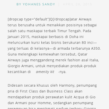
BY
YOHANES SANDY
|
APRIL 20, 2015
[dropcap type=”default”]Q[/dropcap]atar Airways
terus berusaha untuk menaikkan posisinya sebagai
salah satu maskapai terbaik Timur Tengah. Pada
Januari 2015, maskapai berbasis di Doha ini
meluncurkan kursi kelas bisnis berukuran 80 inci—
yang terluas di kelasnya—di armada terbarunya A350.
Guna melengkapi kemewahan tersebut, Qatar
Airways juga menggandeng merek fashion asal Italia,
Giorgio Armani, untuk menyediakan produk-produk
kecantikan di
amenity kit
-nya.
Didesain secara khusus oleh Harmony, penumpang
pria di First Class dan Business Class akan
mendapatkan produk perawatan kulit Acqua di Gio
dan Armani pour Homme, sedangkan penumpang
perempuan bisa menikmati parfum terbaru Giorgio