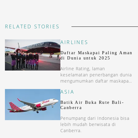
RELATED STORIES
AIRLINES
Daftar Maskapai Paling Aman
di Dunia untuk 2025
Airline Rating, laman
keselamatan penerbangan dunia
mengumumkan daftar maskapai
full service paling aman untuk
ASIA
2025.
Batik Air Buka Rute Bali-
Canberra
Penumpang dari Indonesia bisa
lebih mudah berwisata di
Canberra.