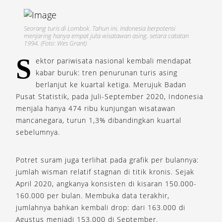
Seorang turis di Lombok. Tahun ini, Indonesia berpotensi
menjaring hanya empat juta wisatawan asing, setara catatan
1994. (Foto: Wes Grant)
S
ektor pariwisata nasional kembali mendapat
kabar buruk: tren penurunan turis asing
berlanjut ke kuartal ketiga. Merujuk Badan
Pusat Statistik, pada Juli-September 2020, Indonesia
menjala hanya 474 ribu kunjungan wisatawan
mancanegara, turun 1,3% dibandingkan kuartal
sebelumnya.
Potret suram juga terlihat pada grafik per bulannya:
jumlah wisman relatif stagnan di titik kronis. Sejak
April 2020, angkanya konsisten di kisaran 150.000-
160.000 per bulan. Membuka data terakhir,
jumlahnya bahkan kembali drop: dari 163.000 di
Agustus menjadi 153.000 di September.