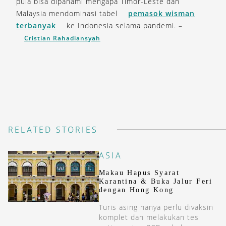
pula bisa dipahami mengapa Timor-Leste dan
Malaysia mendominasi tabel
pemasok wisman
terbanyak
ke Indonesia selama pandemi. –
Cristian Rahadiansyah
RELATED STORIES
ASIA
Makau Hapus Syarat
Karantina & Buka Jalur Feri
dengan Hong Kong
Turis asing hanya perlu divaksin
komplet dan melakukan tes