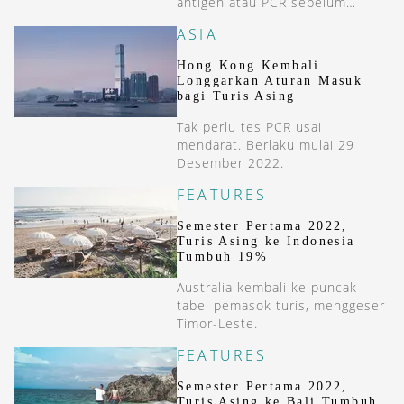
antigen atau PCR sebelum
terbang.
ASIA
Hong Kong Kembali
Longgarkan Aturan Masuk
bagi Turis Asing
Tak perlu tes PCR usai
mendarat. Berlaku mulai 29
Desember 2022.
FEATURES
Semester Pertama 2022,
Turis Asing ke Indonesia
Tumbuh 19%
Australia kembali ke puncak
tabel pemasok turis, menggeser
Timor-Leste.
FEATURES
Semester Pertama 2022,
Turis Asing ke Bali Tumbuh