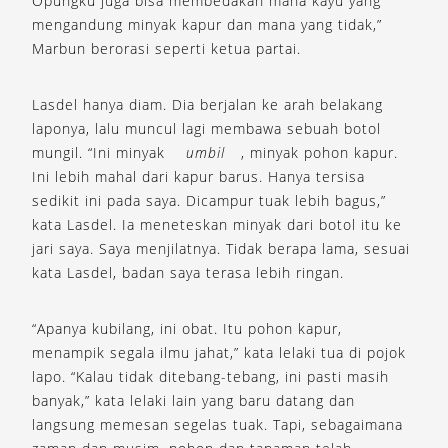
Opungku juga bisa membedakan mana kayu yang
mengandung minyak kapur dan mana yang tidak,”
Marbun berorasi seperti ketua partai.
Lasdel hanya diam. Dia berjalan ke arah belakang
laponya, lalu muncul lagi membawa sebuah botol
mungil. “Ini minyak
umbil
, minyak pohon kapur.
Ini lebih mahal dari kapur barus. Hanya tersisa
sedikit ini pada saya. Dicampur tuak lebih bagus,”
kata Lasdel. Ia meneteskan minyak dari botol itu ke
jari saya. Saya menjilatnya. Tidak berapa lama, sesuai
kata Lasdel, badan saya terasa lebih ringan.
“Apanya kubilang, ini obat. Itu pohon kapur,
menampik segala ilmu jahat,” kata lelaki tua di pojok
lapo. “Kalau tidak ditebang-tebang, ini pasti masih
banyak,” kata lelaki lain yang baru datang dan
langsung memesan segelas tuak. Tapi, sebagaimana