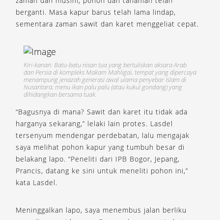
zaman dan musim, pohon dan tanaman telah
berganti. Masa kapur barus telah lama lindap,
sementara zaman sawit dan karet menggeliat cepat.
Kiri-kanan: Batu-batu nisan tua yang bertuliskan aksara Arab
dan Persia di kompleks Makam Mahligai, tempat yang dipercaya
menampung jenazah generasi awal ulama penyebar Islam di
Nusantara; menu ikan palu palu (atau kukul gondang) yang
dihidangkan bersama tuak.
“Bagusnya di mana? Sawit dan karet itu tidak ada
harganya sekarang,” lelaki lain protes. Lasdel
tersenyum mendengar perdebatan, lalu mengajak
saya melihat pohon kapur yang tumbuh besar di
belakang lapo. “Peneliti dari IPB Bogor, Jepang,
Prancis, datang ke sini untuk meneliti pohon ini,”
kata Lasdel.
Meninggalkan lapo, saya menembus jalan berliku