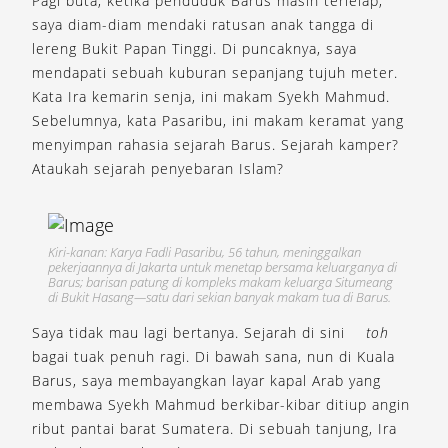
Pagi buta, ketika penduduk Barus masih terlelap,
saya diam-diam mendaki ratusan anak tangga di
lereng Bukit Papan Tinggi. Di puncaknya, saya
mendapati sebuah kuburan sepanjang tujuh meter.
Kata Ira kemarin senja, ini makam Syekh Mahmud.
Sebelumnya, kata Pasaribu, ini makam keramat yang
menyimpan rahasia sejarah Barus. Sejarah kamper?
Ataukah sejarah penyebaran Islam?
Kiri-kanan: Karya Fadli Pasaribu, 56 tahun, meninggalkan
pekerjaannya di Jakarta untuk menetap bersama keluarganya di
Barus; barisan patung di kompleks makam keluarga Situmeang
di Bukit Hasang—satu dari sekian banyak makam tua di Barus.
Saya tidak mau lagi bertanya. Sejarah di sini
toh
bagai tuak penuh ragi. Di bawah sana, nun di Kuala
Barus, saya membayangkan layar kapal Arab yang
membawa Syekh Mahmud berkibar-kibar ditiup angin
ribut pantai barat Sumatera. Di sebuah tanjung, Ira