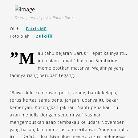
Seorang pria di pesisir Pantai Barus.
Oleh
Fatris MF
Foto oleh
Zulkifli
”M
au tahu sejarah Barus? Tepat kalinya itu,
ini malam Jumat,” Kasman Sembiring
memelototkan matanya. Wajahnya yang
tadinya riang berubah tegang.
“Bawa dulu kemenyan putih, arang, batok kelapa,
terus kertas sama pena. Jangan lupanya itu bakar
kemenyan. Kosongkan pikiran. Nanti pena kau itu
akan menulis dengan sendirinya,” Kasman
mengembuskan asap tembakau ke udara November
yang basah, lalu meneruskan ceritanya. “Yang menulis
itu,
kalok
kau bisa lihat, cewek kurus, hidungnya