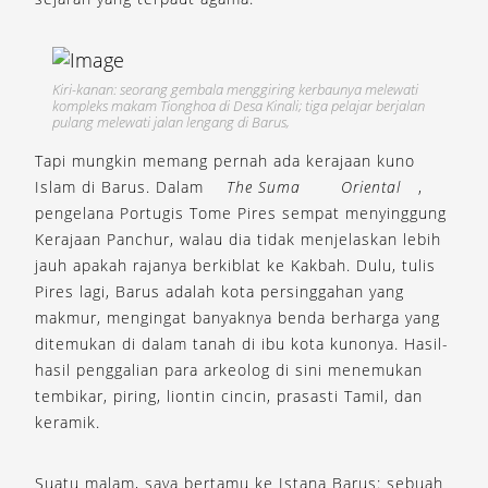
Kiri-kanan: seorang gembala menggiring kerbaunya melewati
kompleks makam Tionghoa di Desa Kinali; tiga pelajar berjalan
pulang melewati jalan lengang di Barus,
Tapi mungkin memang pernah ada kerajaan kuno
Islam di Barus. Dalam
The Suma
Oriental
,
pengelana Portugis Tome Pires sempat menyinggung
Kerajaan Panchur, walau dia tidak menjelaskan lebih
jauh apakah rajanya berkiblat ke Kakbah. Dulu, tulis
Pires lagi, Barus adalah kota persinggahan yang
makmur, mengingat banyaknya benda berharga yang
ditemukan di dalam tanah di ibu kota kunonya. Hasil-
hasil penggalian para arkeolog di sini menemukan
tembikar, piring, liontin cincin, prasasti Tamil, dan
keramik.
Suatu malam, saya bertamu ke Istana Barus: sebuah