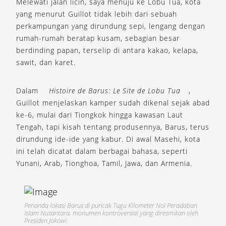
Melewati jalan licin, saya menuju ke Lobu Tua, kota
yang menurut Guillot tidak lebih dari sebuah
perkampungan yang dirundung sepi, lengang dengan
rumah-rumah beratap kusam, sebagian besar
berdinding papan, terselip di antara kakao, kelapa,
sawit, dan karet.
Dalam
Histoire de Barus: Le Site de Lobu Tua
,
Guillot menjelaskan kamper sudah dikenal sejak abad
ke-6, mulai dari Tiongkok hingga kawasan Laut
Tengah, tapi kisah tentang produsennya, Barus, terus
dirundung ide-ide yang kabur. Di awal Masehi, kota
ini telah dicatat dalam berbagai bahasa, seperti
Yunani, Arab, Tionghoa, Tamil, Jawa, dan Armenia.
Penanda lokasi Barus di puncak Tugu Kilometer Nol Peradaban
Islam Nusantara, monumen kontroversial yang diresmikan oleh
Presiden Jokowi.