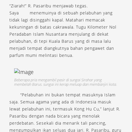
“Ziarah!” R. Pasaribu menjawab tegas.
Saya
menemuinya di sebuah pelabuhan yang
tidak lagi disinggahi kapal. Matahari memacak
kekuningan di batas cakrawala. Tugu Kilometer Nol
Peradaban Islam Nusantara menjulang di dekat
pelabuhan, di tepi Kuala Barus yang di masa lalu
menjadi tempat diangkutnya bahan pengawet dan
parfum mumi melintasi benua.
Beberapa pria mengambil pasir di sungai Sirahar yang
membelah Barus. sungai ini kerap meluap dan membanjiri kota.
“Pelabuhan ini bukan tempat masuknya Islam
saja. Semua agama yang ada di Indonesia masuk
lewat pelabuhan ini, termasuk Kong Hu Cu,” lanjut R.
Pasaribu dengan nada bicara yang menolak
perdebatan. Sesekali dia menarik tali pancing,
mengumpulkan ikan seluas dua jari. R. Pasaribu, guru