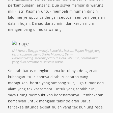
perkampungan lengang. Dua siswa mampir di warung
milik istri Kasman untuk membeli minuman dingin,
lalu menyeruputnya dengan sedotan sembari berjalan
dalam hujan. Danau-danau mini dan keruh mulai
mengembang di muka warung.
Kiri-kanan: Tangga menuju kompleks Makam Papan Tinggi yang
berisi kuburan ulama Syekh Mahmud; Dermi
Borumanulang, seorang petani di Desa Lobu Tua, permukiman
yang dulu berstatus pusat kota Barus.
Sejarah Barus mungkin sama keruhnya dengan air
kubangan itu. Kisahnya ditaburi catatan yang
meragukan, berita yang simpang siur, juga rumor dari
alam yang tak kasatmata. Untuk yang terakhir ini,
saya urung membuktikan kebenarannya. Pembakaran
kemenyan untuk menguak tabir sejarah Barus
terpaksa ditunda akibat hujan yang tak kunjung reda.