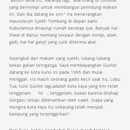
“Belum lama ini,” katanya lagi, “ada orang di Lombok
yang bermimpi untuk membangun pelindung makam
ini. Dan dia datang ke sini.” Ira menerangkan
mausoleum Syekh Tombang di depan kami.
Kuburannya dinaungi rumah beratap ijuk. Banyak hal-
ihwal di Barus memang terpaut dengan mimpi, alam
gaib, hal-hal ganjil yang sulit diterima akal.
Sejengkal dari makam sang syekh, lubang-lubang
bekas galian ternganga. Saya membayangkan Guillot
datang ke kota kuno ini pada 1995 dan mulai
menggali. Ira masih seorang gadis kecil saat itu. Lobu
Tua, tulis Guillot lagi,adalah kota kaya yang kini telah
tenggelam.
Ya
, tenggelam, bukan karena dilahap
Gergasi, tetapi dibenamkan oleh sawit. Siapa yang
mengira kota kaya itu sekarang telah menjadi
kampung yang terpinggirkan?