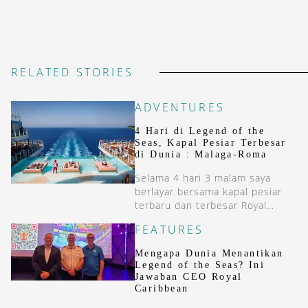
RELATED STORIES
ADVENTURES
4 Hari di Legend of the
Seas, Kapal Pesiar Terbesar
di Dunia : Malaga-Roma
Selama 4 hari 3 malam saya
berlayar bersama kapal pesiar
terbaru dan terbesar Royal
Caribbean, Legend of the Seas
FEATURES
dari Malaga (Spanyol) ke Roma
(Italia).
Mengapa Dunia Menantikan
Legend of the Seas? Ini
Jawaban CEO Royal
Caribbean