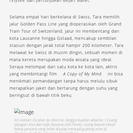
l’Elysée dan pertunjukan Béjart Ballet.
Selama empat hari berkelana di Swiss, Tara memilih
jalur Golden Pass Line yang dioperasikan oleh Grand
Train Tour of Switzerland. Jalur ini membentang dari
kota Lausanne hingga Gstaad, mencakup sembilan
stasiun dengan jarak total hampir 200 kilometer. Tara
melawat ke Swiss di musim dingin, sebuah momen di
mana kereta merupakan moda wisata yang ideal.
Seraya melompat dari satu kota ke kota lain, aktris
yang membintangi film
A Copy of My Mind
ini bisa
menikmati pemandangan tanpa harus melulu sibuk
merapatkan jaket dan bertarung dengan suhu yang
beringsut di bawah titik beku.
Kiri-kanan: Escalier du Marche, tangga buatan abad ke-13 yang
dipagari kios dan kafe (busana oleh Fendi); ruang bawah tanah
bekas penjara yang telah disulap menjadi gudang wine di