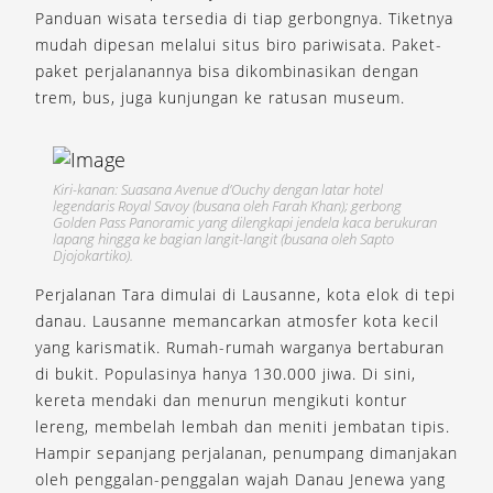
Panduan wisata tersedia di tiap gerbongnya. Tiketnya
mudah dipesan melalui situs biro pariwisata. Paket-
paket perjalanannya bisa dikombinasikan dengan
trem, bus, juga kunjungan ke ratusan museum.
Kiri-kanan: Suasana Avenue d’Ouchy dengan latar hotel
legendaris Royal Savoy (busana oleh Farah Khan); gerbong
Golden Pass Panoramic yang dilengkapi jendela kaca berukuran
lapang hingga ke bagian langit-langit (busana oleh Sapto
Djojokartiko).
Perjalanan Tara dimulai di Lausanne, kota elok di tepi
danau. Lausanne memancarkan atmosfer kota kecil
yang karismatik. Rumah-rumah warganya bertaburan
di bukit. Populasinya hanya 130.000 jiwa. Di sini,
kereta mendaki dan menurun mengikuti kontur
lereng, membelah lembah dan meniti jembatan tipis.
Hampir sepanjang perjalanan, penumpang dimanjakan
oleh penggalan-penggalan wajah Danau Jenewa yang