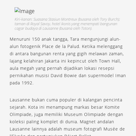
Kiri-kanan: Suasana Stasiun Montreux (busana oleh Tory Burch);
taman di Royal Savoy, hotel ikonis yang menempati bangunan
cagar budaya di Lausanne (busana oleh Toton).
Menuruni 150 anak tangga, Tara mengunjungi alun-
alun fotogenik Place de la Palud. Ketika melenggang
di antara bangunan renta yang gigih melawan zaman,
lajang kelahiran Jakarta ini kepincut oleh Town Hall,
aula megah yang pernah dijadikan lokasi resepsi
pernikahan musisi David Bowie dan supermodel Iman
pada 1992.
Lausanne bukan cuma populer di kalangan pencinta
sejarah. Kota ini menampung markas besar Komite
Olimpiade, juga memiliki Museum Olimpiade dengan
koleksi paling komplet di dunia. Magnet andalan
Lausanne lainnya adalah museum fotografi Musée de