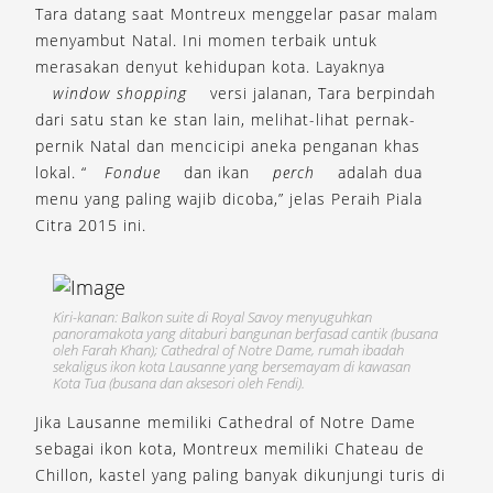
Tara datang saat Montreux menggelar pasar malam
menyambut Natal. Ini momen terbaik untuk
merasakan denyut kehidupan kota. Layaknya
window shopping
versi jalanan, Tara berpindah
dari satu stan ke stan lain, melihat-lihat pernak-
pernik Natal dan mencicipi aneka penganan khas
lokal. “
Fondue
dan ikan
perch
adalah dua
menu yang paling wajib dicoba,” jelas Peraih Piala
Citra 2015 ini.
Kiri-kanan: Balkon suite di Royal Savoy menyuguhkan
panoramakota yang ditaburi bangunan berfasad cantik (busana
oleh Farah Khan); Cathedral of Notre Dame, rumah ibadah
sekaligus ikon kota Lausanne yang bersemayam di kawasan
Kota Tua (busana dan aksesori oleh Fendi).
Jika Lausanne memiliki Cathedral of Notre Dame
sebagai ikon kota, Montreux memiliki Chateau de
Chillon, kastel yang paling banyak dikunjungi turis di