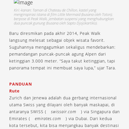
Kiri:-kanan: Taman di Chateau de Chillon, kastel yang
menginspirasi istana di film Little Mermaid (busana oleh Toton);
berpose di Peak Walk, jembatan suspensi yang menghubungkan
dua puncak gunung (busana oleh Sapto Djojokartiko).
Baru diresmikan pada akhir 2014, Peak Walk
langsung melesat sebagai objek wisata favorit.
Suguhannya mengagumkan sekaligus mendebarkan:
pemandangan puncak-puncak agung Alpen dari
ketinggian 3.000 meter. “Saya takut ketinggian, tapi
panorama tempat ini membuat saya lupa,” ujar Tara.
PANDUAN
Rute
Zurich dan Jenewa adalah dua gerbang internasional
utama Swiss yang dilayani oleh banyak maskapai, di
antaranya SWISS (
swissair.com
) via Singapura dan
Emirates (
emirates.com
) via Dubai. Dari kedua
kota tersebut, kita bisa menjangkau banyak destinasi