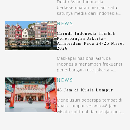
DestinAsian Indonesia
berkesempatan menjadi satu-
satunya media dari Indonesia
yang ikut dalam preview sailing
NEWS
Royal Caribbean-Legend of the
Seas dari Malaga, Spanyol ke
Garuda Indonesia Tambah
Roma, Italia.
Penerbangan Jakarta–
Amsterdam Pada 24-25 Maret
2026
Maskapai nasional Garuda
Indonesia menambah frekuensi
penerbangan rute Jakarta –
Amsterdam pada 24–25 Maret
NEWS
2026.
48 Jam di Kuala Lumpur
Menelusuri beberapa tempat di
Kuala Lumpur selama 48 Jam:
wisata spiritual dan jelajah pusat
seni di tengah kota.