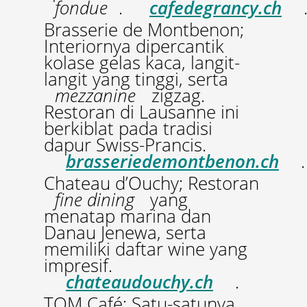
fondue
.
cafedegrancy.ch
Brasserie de Montbenon;
Interiornya dipercantik
kolase gelas kaca, langit-
langit yang tinggi, serta
mezzanine
zigzag.
Restoran di Lausanne ini
berkiblat pada tradisi
dapur Swiss-Prancis.
brasseriedemontbenon.ch
.
Chateau d’Ouchy; Restoran
fine dining
yang
menatap marina dan
Danau Jenewa, serta
memiliki daftar wine yang
impresif.
chateaudouchy.ch
.
TOM Café; Satu-satunya