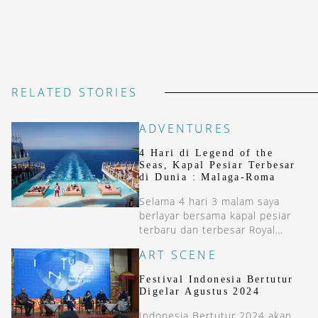
RELATED STORIES
ADVENTURES
4 Hari di Legend of the
Seas, Kapal Pesiar Terbesar
di Dunia : Malaga-Roma
Selama 4 hari 3 malam saya
berlayar bersama kapal pesiar
terbaru dan terbesar Royal
Caribbean, Legend of the Seas
ART SCENE
dari Malaga (Spanyol) ke Roma
(Italia).
Festival Indonesia Bertutur
Digelar Agustus 2024
Indonesia Bertutur 2024 akan