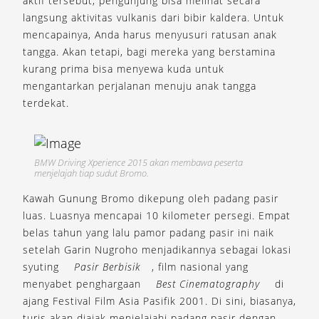
aktif tersebut, pengunjung bisa melihat secara
langsung aktivitas vulkanis dari bibir kaldera. Untuk
mencapainya, Anda harus menyusuri ratusan anak
tangga. Akan tetapi, bagi mereka yang berstamina
kurang prima bisa menyewa kuda untuk
mengantarkan perjalanan menuju anak tangga
terdekat.
BMW Driving Xperience 2015 akan membawa peserta
menjelajah tiap sudut Bromo.
Kawah Gunung Bromo dikepung oleh padang pasir
luas. Luasnya mencapai 10 kilometer persegi. Empat
belas tahun yang lalu pamor padang pasir ini naik
setelah Garin Nugroho menjadikannya sebagai lokasi
syuting
Pasir Berbisik
, film nasional yang
menyabet penghargaan
Best Cinematography
di
ajang Festival Film Asia Pasifik 2001. Di sini, biasanya,
turis akan diajak menjelajahi padang pasir dengan