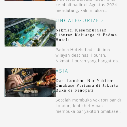
kembali hadir di Agustus 2024
mendatang, kali ini akan
berlangsung di Bali.
UNCATEGORIZED
Nikmati Kesempurnaan
Liburan Keluarga di Padma
Hotels
Padma Hotels hadir di lima
wilayah destinasi liburan.
Nikmati liburan yang hangat dan
menyenangkan bersama seluruh
ASIA
keluarga.
Dari London, Bar Yakitori
Omakase Pertama di Jakarta
Buka di Senopati
Setelah membuka yakitori bar di
London, kini chef Aman
membuka bar yakitori omakase
pertamanya di Indonesia.