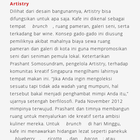
Artistry
Dilihat dari desain bangunannya, Artistry bisa
difungsikan untuk apa saja. Kafe ini dikenal sebagai
tempat
brunch
, ruang pameran, galeri seni, serta
terkadang bar wine. Konsep gado-gado ini diusung
pemiliknya akibat mahalnya biaya sewa ruang
pameran dan galeri di kota ini guna mempromosikan
seni dari seniman pemula lokal. Ketertarikan
Prashant Somosundram, pengelola Artistry, terhadap
komunitas kreatif Singapura mengilhami lahirnya
tempat makan ini. “Jika Anda ingin mengoleksi
sesuatu tapi tidak ada wadah yang mumpuni, hal
tersebut bakal menjadi penghambat mimpi Anda itu,”
ujarnya setengah berfilosofi. Pada November 2012
mimpinya terwujud. Prashant dan timnya membangun
ruang untuk menyalurkan ide kreatif serta ambisi
kuliner mereka. Untuk
brunch
di hari Minggu,
kafe ini menawarkan hidangan lezat seperti panekuk
blueberry
,
ricotta
, dan
bacon
; atau