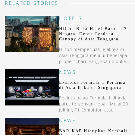
RELATED STORIES
HOTELS
Hilton Buka Hotel Baru di 3
Negara, Debut Perdana
Canopy di Asia Tenggara
Hilton memperluas jejaknya di
Asia Tenggara melalui beberapa
properti baru yang akan dibuka
dalam beberapa bulan ini.
NEWS
Eksibisi Formula 1 Pertama
di Asia Buka di Singapura
Pecinta balap Formula 1 di Asia
patut tersenyum lebar. Mulai 23
Juli ini, F1 Exhibition atau
Eksibisi Formula 1 akan hadir di
NEWS
Gardens by the Bay, Singapura.
Eksibisi ini menjadi yang
BAR KAP Hidupkan Kembali
pertama kalinya digelar di benua