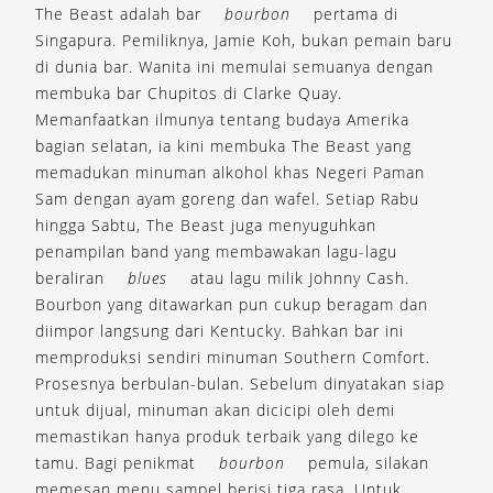
The Beast adalah bar
bourbon
pertama di
Singapura. Pemiliknya, Jamie Koh, bukan pemain baru
di dunia bar. Wanita ini memulai semuanya dengan
membuka bar Chupitos di Clarke Quay.
Memanfaatkan ilmunya tentang budaya Amerika
bagian selatan, ia kini membuka The Beast yang
memadukan minuman alkohol khas Negeri Paman
Sam dengan ayam goreng dan wafel. Setiap Rabu
hingga Sabtu, The Beast juga menyuguhkan
penampilan band yang membawakan lagu-lagu
beraliran
blues
atau lagu milik Johnny Cash.
Bourbon yang ditawarkan pun cukup beragam dan
diimpor langsung dari Kentucky. Bahkan bar ini
memproduksi sendiri minuman Southern Comfort.
Prosesnya berbulan-bulan. Sebelum dinyatakan siap
untuk dijual, minuman akan dicicipi oleh demi
memastikan hanya produk terbaik yang dilego ke
tamu. Bagi penikmat
bourbon
pemula, silakan
memesan menu sampel berisi tiga rasa. Untuk