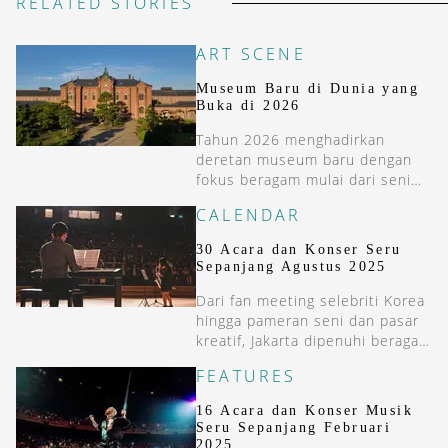
RELATED STORIES
ART SCENE
Museum Baru di Dunia yang
Buka di 2026
Tahun 2026 menghadirkan
deretan museum baru dengan
fokus beragam mulai dari seni
berbasis AI, fotografi, hingga
CALENDAR
narasi visual lintas generasi.
30 Acara dan Konser Seru
Sepanjang Agustus 2025
Dari fan meeting selebriti Korea
hingga pameran seni dan pasar
kreatif, Jakarta dipenuhi beragam
acara seru sepanjang Agustus
FEATURES
2025.
16 Acara dan Konser Musik
Seru Sepanjang Februari
2025