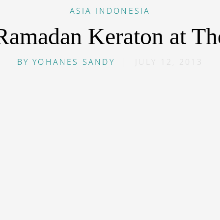
ASIA
INDONESIA
Ramadan Keraton at Th
BY
YOHANES SANDY
|
JULY 12, 2013
”default”]B[/dropcap]ulan suci Ramadan bagi sebagian 
trospeksi sekaligus mencari ketenangan.
Hotel Keraton
kan paket Ramadan bagi mereka yang ingin menginap 
nderol dengan harga diskon sebesar Rp2.550.000++ per
komodasi Deluxe Room termasuk sahur di kamar untuk 
nan di Bengawan Restaurant bagi mereka yang tidak m
elain itu tamu juga mendapatkan akses Wi-Fi gratis bai
 persegi itu maupun di seluruh area hotel. Proses
check
lakukan secara personal.