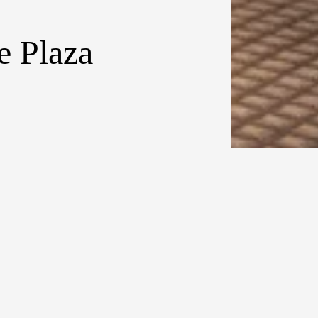
e Plaza
orang adalah
 at The Plaza
di hotel
 malam, paket
dua orang atau
enunaikan
k di dalam kamar
-in
dan
check-