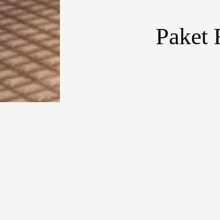
Paket 
[dropcap type=
momen untuk in
Jakarta
menawar
tersebut. Diba
ini mencakup a
sarapan prasma
ibadah puasa. S
seluas 64 meter
out
pun bisa di