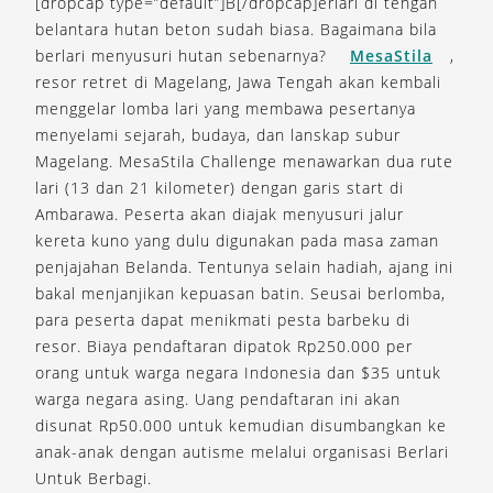
[dropcap type=”default”]B[/dropcap]erlari di tengah
belantara hutan beton sudah biasa. Bagaimana bila
berlari menyusuri hutan sebenarnya?
MesaStila
,
resor retret di Magelang, Jawa Tengah akan kembali
menggelar lomba lari yang membawa pesertanya
menyelami sejarah, budaya, dan lanskap subur
Magelang. MesaStila Challenge menawarkan dua rute
lari (13 dan 21 kilometer) dengan garis start di
Ambarawa. Peserta akan diajak menyusuri jalur
kereta kuno yang dulu digunakan pada masa zaman
penjajahan Belanda. Tentunya selain hadiah, ajang ini
bakal menjanjikan kepuasan batin. Seusai berlomba,
para peserta dapat menikmati pesta barbeku di
resor. Biaya pendaftaran dipatok Rp250.000 per
orang untuk warga negara Indonesia dan $35 untuk
warga negara asing. Uang pendaftaran ini akan
disunat Rp50.000 untuk kemudian disumbangkan ke
anak-anak dengan autisme melalui organisasi Berlari
Untuk Berbagi.