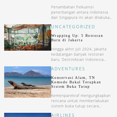
Penambahan frekuensi
penerbangan antara Indonesia
dan Singapura ini akan dilakukan
secara bertahap di kuartal 4 di
UNCATEGORIZED
2024.
Wrapping Up: 5 Restoran
Baru di Jakarta
Hingga akhir Juli 2024, Jakarta
kedatangan banyak restoran
baru. DestinAsian Indonesia
menyoroti lima restoran baru
ADVENTURES
dengan genre yang berbeda.
Konservasi Alam, TN
Komodo Bakal Terapkan
Sistem Buka Tutup
Kemenparekraf mengungkapkan
rencana untuk memberlakukan
sistem buka tutup secara
periodik di TN Komodo untuk
AIRLINES
konservasi.