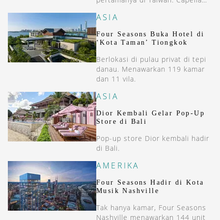
Taipei. Hotel ini berlokasi
ASIA
strategis di jantung Songshan,
dekat dengan berbagai tempat
Four Seasons Buka Hotel di
penting.
‘Kota Taman’ Tiongkok
Berlokasi di pulau privat di tepi
danau. Menawarkan 119 kamar
dan 11 vila.
ASIA
Dior Kembali Gelar Pop-Up
Store di Bali
Pop-up store Dior kembali hadir
di Bali.
AMERIKA
Four Seasons Hadir di Kota
Musik Nashville
Tak hanya kamar, Four Seasons
Nashville menawarkan 144 unit