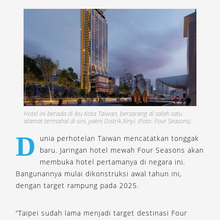
Hotel ini berada di Ibu Kota Taiwan, bersarang di salah satu
alamat termahal di sini, yakni Distrik Xinyi. (Foto: Four Seasons)
D
unia perhotelan Taiwan mencatatkan tonggak
baru. Jaringan hotel mewah Four Seasons akan
membuka hotel pertamanya di negara ini.
Bangunannya mulai dikonstruksi awal tahun ini,
dengan target rampung pada 2025.
“Taipei sudah lama menjadi target destinasi Four