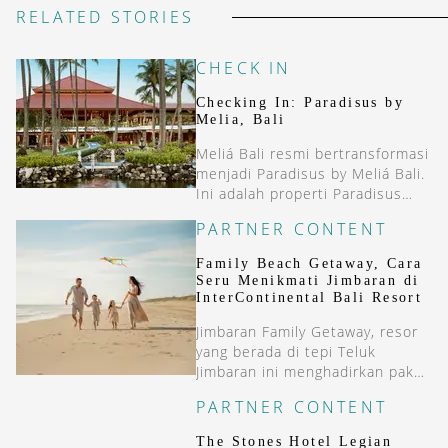
RELATED STORIES
CHECK IN
Checking In: Paradisus by
Melia, Bali
Meliá Bali resmi bertransformasi
menjadi Paradisus by Meliá Bali.
Ini adalah properti Paradisus
pertama di Asia.
PARTNER CONTENT
Family Beach Getaway, Cara
Seru Menikmati Jimbaran di
InterContinental Bali Resort
Jimbaran Family Getaway, resor
yang berada di tepi Teluk
Jimbaran ini menghadirkan paket
menginap dua malam yang
PARTNER CONTENT
menggabungkan kenyamanan
resort bintang lima dengan
The Stones Hotel Legian